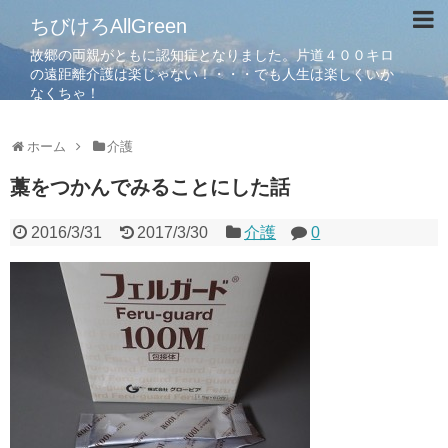
ちびけろAllGreen
故郷の両親がともに認知症となりました。片道４００キロ
の遠距離介護は楽じゃない！・・・でも人生は楽しくいか
なくちゃ！
ホーム
介護
藁をつかんでみることにした話
2016/3/31
2017/3/30
介護
0