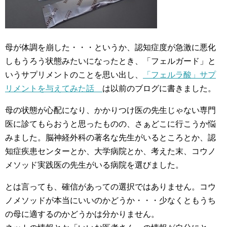
母が体調を崩した・・・というか、認知症度が急激に悪化
しもうろう状態みたいになったとき、「フェルガード」と
いうサプリメントのことを思い出し、
「フェルラ酸」サプ
リメントを与えてみた話
は以前のブログに書きました。
母の状態が心配になり、かかりつけ医の先生じゃない専門
医に診てもらおうと思ったものの、さぁどこに行こうか悩
みました。脳神経外科の著名な先生がいるところとか、認
知症疾患センターとか、大学病院とか、考えた末、コウノ
メソッド実践医の先生がいる病院を選びました。
とは言っても、確信があっての選択ではありません。コウ
ノメソッドが本当にいいのかどうか・・・少なくともうち
の母に適するのかどうかは分かりません。