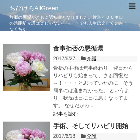
ちびけろAllGreen
故郷の両親がともに認知症となりました。片道４００キロ
の遠距離介護は楽じゃない！・・・でも人生は楽しくいか
なくちゃ！
食事拒否の悪循環
2017/6/27
介護
骨折の手術は無事終わり、翌日から
リハビリも始まって、さぁ回復だ
～！・・・と思っていたのに、そう
簡単には進まなかった。 というよ
り、状況は日に日に悪くなってま
す。 なぜだかわ...
記事を読む
手術、そしてリハビリ開始
2017/6/18
介護