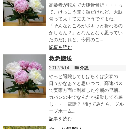
高齢者が転んで大腿骨骨折・・・っ
て、けっこう聞く話だけれど、大腿
骨って太くて丈夫そうですよね。
「そんなところがポキッと折れるの
かしらん？」となんとなく思ってい
たのだけれど、今回のこ...
記事を読む
救急搬送
2017/6/14
介護
やっと退院してしばらくは安泰の
日々かなぁ？と思いつつ、高速バス
で実家方面に到着した今朝の早朝。
カバンの中でなんだか振動してる感
じ・・・電話？ 開けてみたら、グル
ープホーム...
記事を読む