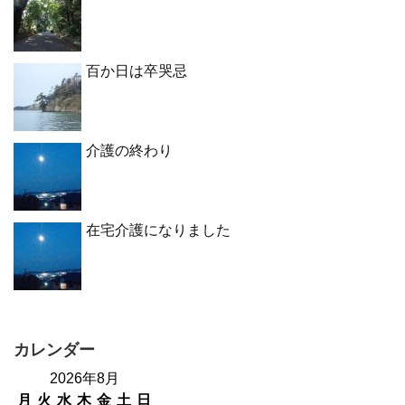
百か日は卒哭忌
介護の終わり
在宅介護になりました
カレンダー
2026年8月
月
火
水
木
金
土
日