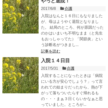
やっと退院！
2017/6/8
介護
入院はなんと１６日にもなりました
が、母はようやく退院となりまし
た。 結局のところ、何が原因だった
のかはいまいち不明なまま（と先生
もおっしゃってた）「関節炎」とい
う診断名がつきまし...
記事を読む
入院１４日目
2017/5/31
介護
入院することになったときは「病院
にいる方が安心でしょう？」って言
われての始まりだったから、熱が下
がって落ちついたらすぐ帰れるも
の・・・まぁ３日くらいかなぁと思
っていました。ところが...