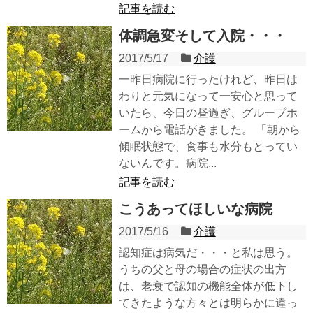
記事を読む
体調急変そして入院・・・
2017/5/17
介護
一昨日病院に行ったけれど、昨日は
わりと元気になって一安心と思って
いたら、今日の昼過ぎ、グループホ
ームから電話がきました。 「朝から
傾眠状態で、食事も水分もとってい
ないんです。病院...
記事を読む
こうあってほしいな病院
2017/5/16
介護
認知症は病気だ・・・と私は思う。
うちの父と母の場合の症状の出方
は、老衰で認知の機能全体が低下し
てきたような方々とは明らかに違っ