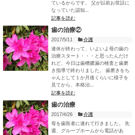
ているからです。 父が以前お世話に
なっていた認知...
記事を読む
歯の治療②
2017/5/11
介護
連休が終わって、いよいよ母の歯の
治療スタート・・・と思ったんだけ
れど、今日は歯槽膿漏の検査と歯磨
き指導で終わりました。 歯磨きをち
ゃんとして１か月後くらいに様子を
見てから、本格治...
記事を読む
歯の治療
2017/4/26
介護
母を歯医者に連れて行きました。 先
週、グループホームから電話があ