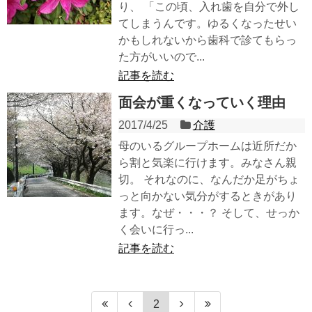
り、 「この頃、入れ歯を自分で外し
てしまうんです。ゆるくなったせい
かもしれないから歯科で診てもらっ
た方がいいので...
記事を読む
面会が重くなっていく理由
2017/4/25
介護
母のいるグループホームは近所だか
ら割と気楽に行けます。みなさん親
切。 それなのに、なんだか足がちょ
っと向かない気分がするときがあり
ます。なぜ・・・？ そして、せっか
く会いに行っ...
記事を読む
2